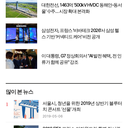
대한전선, 1463억 ‘500kV HVDC 동해안-동서
울’ 수주… 시장 확대 본격화
삼성전자, 프랑스 '비바테크 2026'서 삼성 헬
스 기반 '커넥티드 케어' 비전 공개
이 대통령, G7 정상회의서 "AI 발전 혜택, 전 인
류가 함께 공유" 강조
많이 본 뉴스
서울시, 청년을 위한 2019년 상반기 블루터
치 콘서트 ‘선물’ 개최
2019-05-06