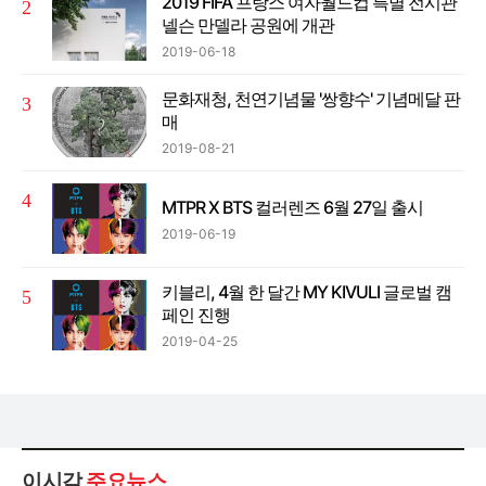
2019 FIFA 프랑스 여자월드컵 특별 전시관
넬슨 만델라 공원에 개관
2019-06-18
문화재청, 천연기념물 '쌍향수' 기념메달 판
매
2019-08-21
MTPR X BTS 컬러렌즈 6월 27일 출시
2019-06-19
키블리, 4월 한 달간 MY KIVULI 글로벌 캠
페인 진행
2019-04-25
이시각
주요뉴스