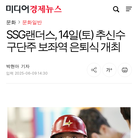
검색창 열기
사이트
문화
문화일반
SSG랜더스, 14일(토) 추신수
구단주 보좌역 은퇴식 개최
박현아
기자
공유
인쇄
글자크기
입력
2025-06-09 14:30