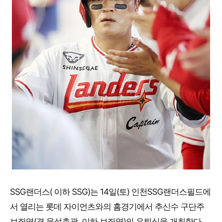
SSG랜더스( 이하 SSG)는 14일(토) 인천SSG랜더스필드에
서 열리는 롯데 자이언츠와의 홈경기에서 추신수 구단주
보좌역(겸 육성총괄, 이하 보좌역)의 은퇴식을 개최한다.