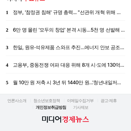
정부, '참정권 침해' 규명 총력... "선관위 개혁 위해 국정조사 등 모든 조치"
6만 명 몰린 '모두의 창업' 본격 시동…5천 명 선발해 밀착 지원
한일, 원유·석유제품 스와프 추진…에너지 안보 공조 강화
고용부, 중동전쟁 여파 대응 위해 8개 시·도에 130억 원 긴급 투입
월 10만 원 저축 시 3년 뒤 1440만 원…'청년내일저축계좌' 신규 모집
언론사소개
청소년보호정책
이메일수집거부
광고·제휴
개인정보취급방침
기사제보