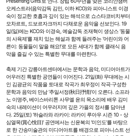
Presenting Gifts’로 연다. 창립 60주년을 맞은 코리안챔버
오케스트라(음악감독 김민, 이하 KCO)와 피아니스트 이경
숙이 정교한 호흡과 깊이 있는 해석으로 쇼스타코비치부터
모차르트, 드보르자크까지 다채로운 음악을 선보인다. 19
일(일)에는 KCO와 이경숙, 예술감독 조재혁이 생상스 ‘동물
의 사육제’를 재치 있는 해설과 함께 들려주는 ‘어린이와 어
른이: 동물들이 말을 해요!’로 모든 세대가 함께 클래식 음
악을 즐길 수 있는 특별한 무대를 마련한다.
축제 기간 강릉아트센터에서는 문학과 음악, 미디어아트가
어우러진 특별한 공연들이 이어진다. 21일(화) 무대에는 시
인 김광균의 작품을 토대로 작곡가 최우정이 작곡·구성한
문학과 음악의 만남 ‘추일서정(秋日抒情)’이 오른다. 소프라
노 이명주, 베이스바리톤 사무엘 윤의 목소리에 배우 김미
숙의 내레이션이 어우러지며 깊은 가을의 정서를 담아낸
다. 25일(토) ‘하슬라와 라카이: 라카이 루아우 시즌 10 - 상
심열목(賞心悅目)’ 공연에서는 신윤복의 ‘미인도’를 바탕으
로 한 간송미술관의 미디어아트를 배경으로 피아니스트 선