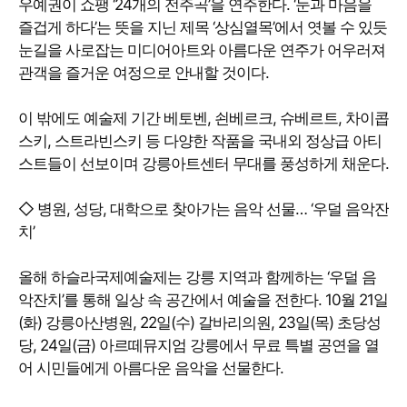
우예권이 쇼팽 ‘24개의 전주곡’을 연주한다. ‘눈과 마음을
즐겁게 하다’는 뜻을 지닌 제목 ‘상심열목’에서 엿볼 수 있듯
눈길을 사로잡는 미디어아트와 아름다운 연주가 어우러져
관객을 즐거운 여정으로 안내할 것이다.
이 밖에도 예술제 기간 베토벤, 쇤베르크, 슈베르트, 차이콥
스키, 스트라빈스키 등 다양한 작품을 국내외 정상급 아티
스트들이 선보이며 강릉아트센터 무대를 풍성하게 채운다.
◇ 병원, 성당, 대학으로 찾아가는 음악 선물… ‘우덜 음악잔
치’
올해 하슬라국제예술제는 강릉 지역과 함께하는 ‘우덜 음
악잔치’를 통해 일상 속 공간에서 예술을 전한다. 10월 21일
(화) 강릉아산병원, 22일(수) 갈바리의원, 23일(목) 초당성
당, 24일(금) 아르떼뮤지엄 강릉에서 무료 특별 공연을 열
어 시민들에게 아름다운 음악을 선물한다.