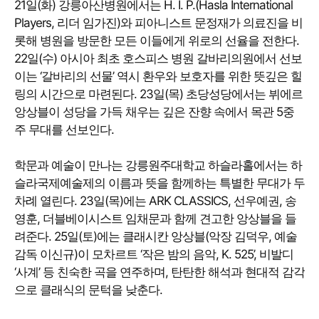
21일(화) 강릉아산병원에서는 H. I. P.(Hasla International
Players, 리더 임가진)와 피아니스트 문정재가 의료진을 비
롯해 병원을 방문한 모든 이들에게 위로의 선율을 전한다.
22일(수) 아시아 최초 호스피스 병원 갈바리의원에서 선보
이는 ‘갈바리의 선물’ 역시 환우와 보호자를 위한 뜻깊은 힐
링의 시간으로 마련된다. 23일(목) 초당성당에서는 뷔에르
앙상블이 성당을 가득 채우는 깊은 잔향 속에서 목관 5중
주 무대를 선보인다.
학문과 예술이 만나는 강릉원주대학교 하슬라홀에서는 하
슬라국제예술제의 이름과 뜻을 함께하는 특별한 무대가 두
차례 열린다. 23일(목)에는 ARK CLASSICS, 선우예권, 송
영훈, 더블베이시스트 임채문과 함께 견고한 앙상블을 들
려준다. 25일(토)에는 클래시칸 앙상블(악장 김덕우, 예술
감독 이신규)이 모차르트 ‘작은 밤의 음악, K. 525’, 비발디
‘사계’ 등 친숙한 곡을 연주하며, 탄탄한 해석과 현대적 감각
으로 클래식의 문턱을 낮춘다.