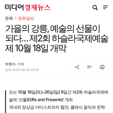
검색창 열기
사이트
문화
문화일반
가을의 강릉, 예술의 선물이
되다… 제2회 하슬라국제예술
제 10월 18일 개막
박현아
기자
공유
인쇄
글자크기
입력
2025-08-28 09:38
오는 10월 18일(토)~26일(일) 9일간 제2회 하슬라국제예
술제 ‘선물(Gifts and Presents)’ 개최
국내외 정상급 아티스트와의 협연, 클래식 음악과 문학·