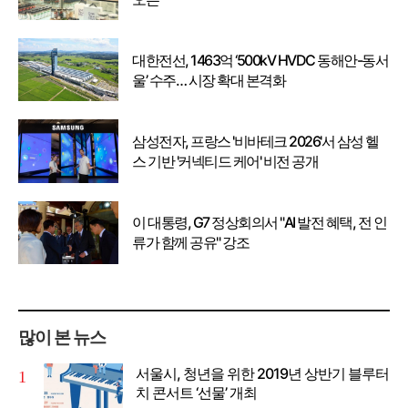
대한전선, 1463억 ‘500kV HVDC 동해안-동서
울’ 수주… 시장 확대 본격화
삼성전자, 프랑스 '비바테크 2026'서 삼성 헬
스 기반 '커넥티드 케어' 비전 공개
이 대통령, G7 정상회의서 "AI 발전 혜택, 전 인
류가 함께 공유" 강조
많이 본 뉴스
서울시, 청년을 위한 2019년 상반기 블루터
치 콘서트 ‘선물’ 개최