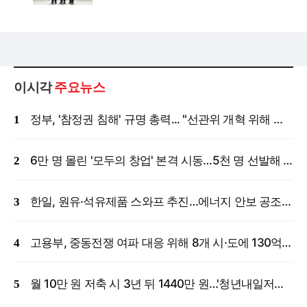
이시각
주요뉴스
정부, '참정권 침해' 규명 총력... "선관위 개혁 위해 국정조사 등 모든 조치"
6만 명 몰린 '모두의 창업' 본격 시동…5천 명 선발해 밀착 지원
한일, 원유·석유제품 스와프 추진…에너지 안보 공조 강화
고용부, 중동전쟁 여파 대응 위해 8개 시·도에 130억 원 긴급 투입
월 10만 원 저축 시 3년 뒤 1440만 원…'청년내일저축계좌' 신규 모집