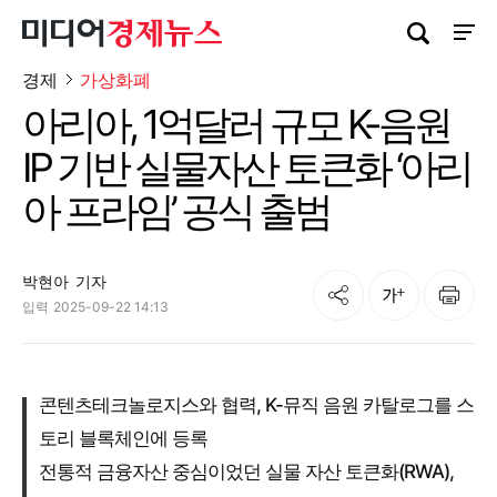
검색창 열기
사이트
경제
가상화폐
아리아, 1억달러 규모 K-음원
IP 기반 실물자산 토큰화 ‘아리
아 프라임’ 공식 출범
박현아
기자
공유
인쇄
글자크기
입력
2025-09-22 14:13
콘텐츠테크놀로지스와 협력, K-뮤직 음원 카탈로그를 스
토리 블록체인에 등록
전통적 금융자산 중심이었던 실물 자산 토큰화(RWA),