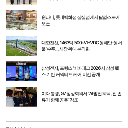
강화
원파디, 롯데백화점 잠실점에서 팝업스토어
오픈
대한전선, 1463억 ‘500kV HVDC 동해안-동서
울’ 수주… 시장 확대 본격화
삼성전자, 프랑스 '비바테크 2026'서 삼성 헬
스 기반 '커넥티드 케어' 비전 공개
이 대통령, G7 정상회의서 "AI 발전 혜택, 전 인
류가 함께 공유" 강조