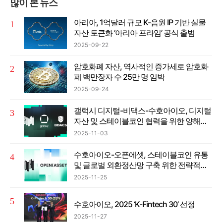
많이 본 뉴스
아리아, 1억달러 규모 K-음원 IP 기반 실물
자산 토큰화 ‘아리아 프라임’ 공식 출범
2025-09-22
암호화폐 자산, 역사적인 증가세로 암호화
폐 백만장자 수 25만 명 임박
2025-09-24
갤럭시 디지털-비댁스-수호아이오, 디지털
자산 및 스테이블코인 협력을 위한 양해각
서 체결
2025-11-03
수호아이오-오픈에셋, 스테이블코인 유통
및 글로벌 외환정산망 구축 위한 전략적
MOU 체결
2025-11-25
수호아이오, 2025 ‘K-Fintech 30’ 선정
2025-11-27