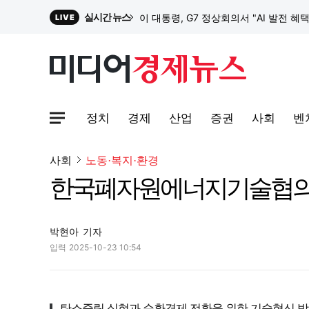
실시간 뉴스
이 대통령, G7 정상회의서 "AI 발전 혜
LIVE
원파디, 롯데백화점 잠실점에서 팝업스
정치
경제
산업
증권
사회
벤
대한전선, 1463억 ‘500kV HVDC 
사이트맵메뉴 열기
사회
노동·복지·환경
한국폐자원에너지기술협의회 
이 대통령, G7 정상회의서 "AI 발전 혜
박현아
기자
입력
2025-10-23 10:54
탄소중립 실현과 순환경제 전환을 위한 기술혁신 방