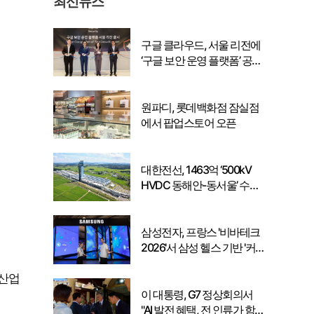
최신뉴스
구글 클라우드, 서울 리전에
‘구글 보안 운영 플랫폼’ 공식
출시… 국내 기업의 데이터
주권 강화
원파디, 롯데백화점 잠실점
에서 팝업스토어 오픈
대한전선, 1463억 ‘500kV
HVDC 동해안-동서울’ 수
주… 시장 확대 본격화
삼성전자, 프랑스 '비바테크
2026'서 삼성 헬스 기반 '커
넥티드 케어' 비전 공개
 산업
이 대통령, G7 정상회의서
"AI 발전 혜택, 전 인류가 함