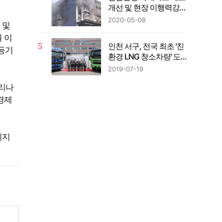
개선 및 현장 이행력강
화 방안 마련
2020-05-08
 및
 이
인천 서구, 전국 최초 '친
등기
환경 LNG 청소차량' 도
입
2019-07-19
우리나
경제
이지