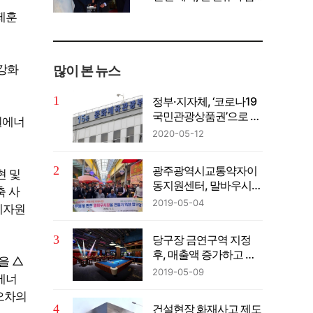
께 공유" 강조
제훈
강화
많이 본 뉴스
정부·지자체, ‘코로나19
국민관광상품권’으로 직
원에너
원 격려금 준다
2020-05-12
광주광역시교통약자이
현 및
동지원센터, 말바우시장
축 사
·새빛콜과 함께 모두가
2019-05-04
폐자원
편한 전국 최초 무장애
시장으로 만들기로 협약
당구장 금연구역 지정
후, 매출액 증가하고 공
을 △
기 질 개선됐다!
2019-05-09
에너
오차의
건설현장 화재사고 제도