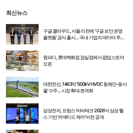
최신뉴스
구글 클라우드, 서울 리전에 ‘구글 보안 운영
플랫폼’ 공식 출시… 국내 기업의 데이터 주권
강화
원파디, 롯데백화점 잠실점에서 팝업스토어
오픈
대한전선, 1463억 ‘500kV HVDC 동해안-동서
울’ 수주… 시장 확대 본격화
삼성전자, 프랑스 '비바테크 2026'서 삼성 헬
스 기반 '커넥티드 케어' 비전 공개