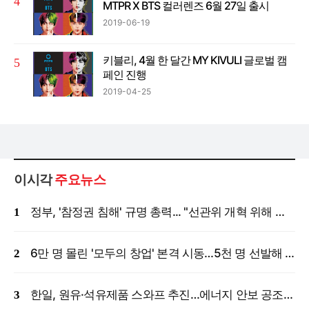
MTPR X BTS 컬러렌즈 6월 27일 출시
2019-06-19
키블리, 4월 한 달간 MY KIVULI 글로벌 캠
페인 진행
2019-04-25
이시각
주요뉴스
정부, '참정권 침해' 규명 총력... "선관위 개혁 위해 국정조사 등 모든 조치"
6만 명 몰린 '모두의 창업' 본격 시동…5천 명 선발해 밀착 지원
한일, 원유·석유제품 스와프 추진…에너지 안보 공조 강화