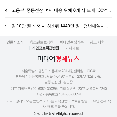
고용부, 중동전쟁 여파 대응 위해 8개 시·도에 130억 원 긴급 투입
월 10만 원 저축 시 3년 뒤 1440만 원…'청년내일저축계좌' 신규 모집
언론사소개
청소년보호정책
이메일수집거부
광고·제휴
개인정보취급방침
기사제보
서울특별시 금천구 시흥대로 281 새한벤처월드 603호
인터넷신문등록번호 : 서울 아04901
등록일 : 2017년 12월 27일
발행·편집인 : 김민준
대표 전화번호 : 02) 6959-3703
통신판매업번호 : 2017-서울금천-1240
사업자등록번호 : 317-88-00094
미디어경제의 모든 콘텐츠(기사)는 저작권법의 보호를 받는 바, 무단 전재. 복
사. 배포 등을 금합니다.
ⓒ 미디어경제 All rights reserved.