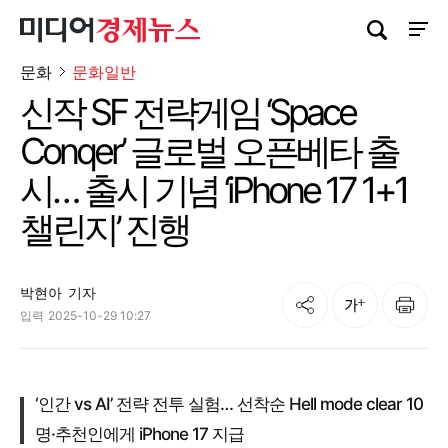
검색창 열기
사이트
문화
문화일반
신작 SF 전략게임 ‘Space
Conqer’ 글로벌 오픈베타 출
시… 출시 기념 ‘iPhone 17 1+1
챌린지’ 진행
박현아
기자
공유
인쇄
글자크기
입력
2025-10-29 10:27
‘인간 vs AI’ 전략 전투 실험… 선착순 Hell mode clear 10
명·추천인에게 iPhone 17 지급