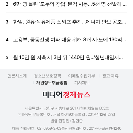
6만 명 몰린 '모두의 창업' 본격 시동…5천 명 선발해 밀착 지원
한일, 원유·석유제품 스와프 추진…에너지 안보 공조 강화
고용부, 중동전쟁 여파 대응 위해 8개 시·도에 130억 원 긴급 투입
월 10만 원 저축 시 3년 뒤 1440만 원…'청년내일저축계좌' 신규 모집
언론사소개
청소년보호정책
이메일수집거부
광고·제휴
개인정보취급방침
기사제보
서울특별시 금천구 시흥대로 281 새한벤처월드 603호
인터넷신문등록번호 : 서울 아04901
등록일 : 2017년 12월 27일
발행·편집인 : 김민준
대표 전화번호 : 02) 6959-3703
통신판매업번호 : 2017-서울금천-1240