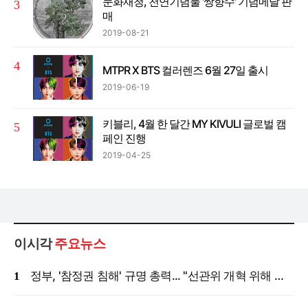
문화재청, 천연기념물 '쌍향수' 기념메달 판
매
2019-08-21
MTPR X BTS 컬러렌즈 6월 27일 출시
2019-06-19
키블리, 4월 한 달간 MY KIVULI 글로벌 캠
페인 진행
2019-04-25
이시각
주요뉴스
정부, '참정권 침해' 규명 총력... "선관위 개혁 위해 국정조사 등 모든 조치"