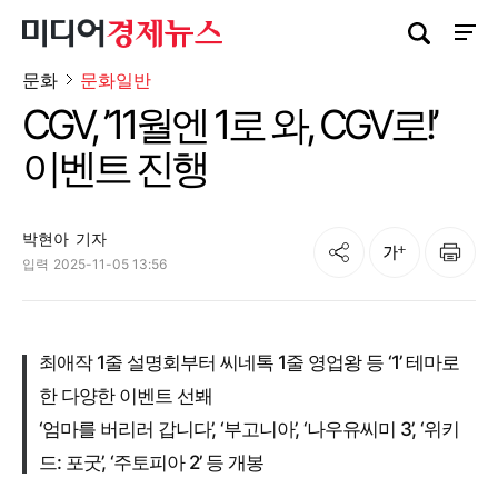
검색창 열기
사이트
문화
문화일반
CGV, ’11월엔 1로 와, CGV로!’
이벤트 진행
박현아
기자
공유
인쇄
글자크기
입력
2025-11-05 13:56
최애작 1줄 설명회부터 씨네톡 1줄 영업왕 등 ‘1’ 테마로
한 다양한 이벤트 선봬
‘엄마를 버리러 갑니다’, ‘부고니아’, ‘나우유씨미 3’, ‘위키
드: 포굿’, ‘주토피아 2’ 등 개봉