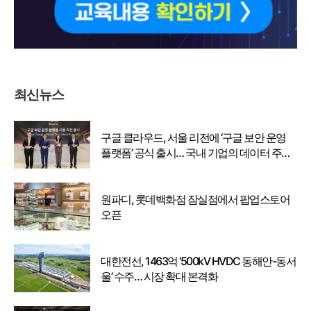
최신뉴스
구글 클라우드, 서울 리전에 ‘구글 보안 운영
플랫폼’ 공식 출시… 국내 기업의 데이터 주권
강화
원파디, 롯데백화점 잠실점에서 팝업스토어
오픈
대한전선, 1463억 ‘500kV HVDC 동해안-동서
울’ 수주… 시장 확대 본격화