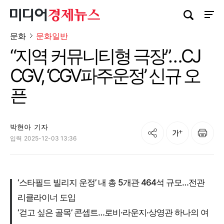
검색창 열기
사이트
문화
문화일반
“지역 커뮤니티형 극장”…CJ
CGV, ‘CGV파주운정’ 신규 오
픈
박현아
기자
공유
인쇄
글자크기
입력
2025-12-03 13:36
‘스타필드 빌리지 운정’ 내 총 5개관 464석 규모…전관
리클라이너 도입
‘걷고 싶은 골목’ 콘셉트…로비·라운지·상영관 하나의 여