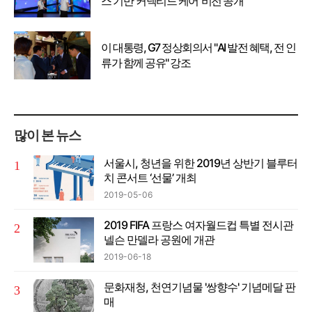
스 기반 '커넥티드 케어' 비전 공개
이 대통령, G7 정상회의서 "AI 발전 혜택, 전 인
류가 함께 공유" 강조
많이 본 뉴스
서울시, 청년을 위한 2019년 상반기 블루터
치 콘서트 ‘선물’ 개최
2019-05-06
2019 FIFA 프랑스 여자월드컵 특별 전시관
넬슨 만델라 공원에 개관
2019-06-18
문화재청, 천연기념물 '쌍향수' 기념메달 판
매