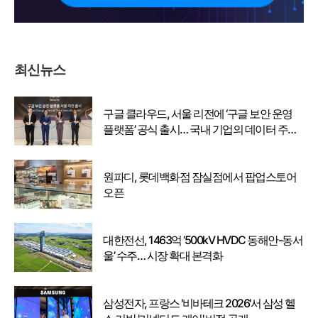
최신뉴스
구글 클라우드, 서울 리전에 ‘구글 보안 운영
플랫폼’ 공식 출시… 국내 기업의 데이터 주권
강화
원파디, 롯데백화점 잠실점에서 팝업스토어
오픈
대한전선, 1463억 ‘500kV HVDC 동해안-동서
울’ 수주… 시장 확대 본격화
삼성전자, 프랑스 '비바테크 2026'서 삼성 헬