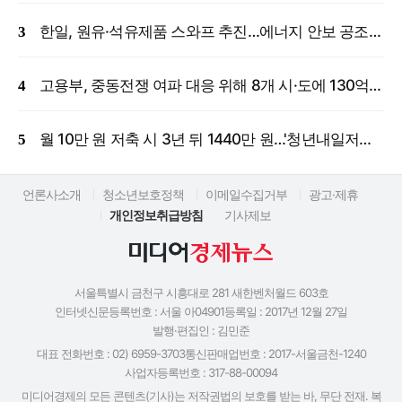
한일, 원유·석유제품 스와프 추진…에너지 안보 공조 강화
고용부, 중동전쟁 여파 대응 위해 8개 시·도에 130억 원 긴급 투입
월 10만 원 저축 시 3년 뒤 1440만 원…'청년내일저축계좌' 신규 모집
언론사소개
청소년보호정책
이메일수집거부
광고·제휴
개인정보취급방침
기사제보
서울특별시 금천구 시흥대로 281 새한벤처월드 603호
인터넷신문등록번호 : 서울 아04901
등록일 : 2017년 12월 27일
발행·편집인 : 김민준
대표 전화번호 : 02) 6959-3703
통신판매업번호 : 2017-서울금천-1240
사업자등록번호 : 317-88-00094
미디어경제의 모든 콘텐츠(기사)는 저작권법의 보호를 받는 바, 무단 전재. 복