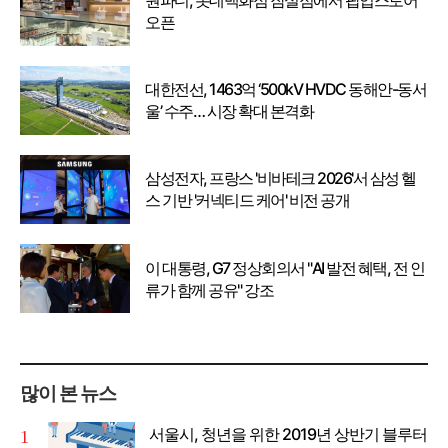
원파디, 롯데백화점 잠실점에서 팝업스토어
오픈
대한전선, 1463억 ‘500kV HVDC 동해안-동서
울’ 수주… 시장 확대 본격화
삼성전자, 프랑스 '비바테크 2026'서 삼성 헬
스 기반 '커넥티드 케어' 비전 공개
이 대통령, G7 정상회의서 "AI 발전 혜택, 전 인
류가 함께 공유" 강조
많이 본 뉴스
서울시, 청년을 위한 2019년 상반기 블루터