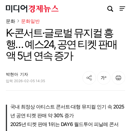
검색창 열기
사이트
문화
문화일반
K-콘서트·글로벌 뮤지컬 흥
행… 예스24, 공연 티켓 판매
액 5년 연속 증가
박현아
기자
공유
인쇄
글자크기
입력
2026-02-05 14:35
국내 최정상 아티스트 콘서트·대형 뮤지컬 인기 속 2025
년 공연 티켓 판매 약 30% 증가
2025년 티켓 판매 1위는 DAY6 월드투어 피날레 콘서