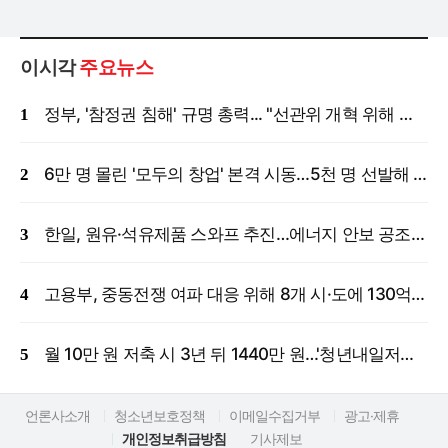
이시각
주요뉴스
정부, '참정권 침해' 규명 총력... "선관위 개혁 위해 국정조사 등 모든 조치"
6만 명 몰린 '모두의 창업' 본격 시동…5천 명 선발해 밀착 지원
한일, 원유·석유제품 스와프 추진…에너지 안보 공조 강화
고용부, 중동전쟁 여파 대응 위해 8개 시·도에 130억 원 긴급 투입
월 10만 원 저축 시 3년 뒤 1440만 원…'청년내일저축계좌' 신규 모집
언론사소개
청소년보호정책
이메일수집거부
광고·제휴
개인정보취급방침
기사제보