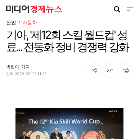
검색창 열기
사이트
산업
자동차
기아, '제12회 스킬 월드컵' 성
료... 전동화 정비 경쟁력 강화
박현아
기자
공유
인쇄
글자크기
입력
2026-05-22 11:22