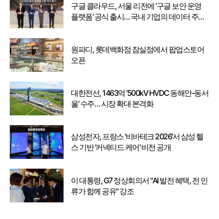
구글 클라우드, 서울 리전에 ‘구글 보안 운영
플랫폼’ 공식 출시… 국내 기업의 데이터 주권
강화
원파디, 롯데백화점 잠실점에서 팝업스토어
오픈
대한전선, 1463억 ‘500kV HVDC 동해안-동서
울’ 수주… 시장 확대 본격화
삼성전자, 프랑스 '비바테크 2026'서 삼성 헬
스 기반 '커넥티드 케어' 비전 공개
이 대통령, G7 정상회의서 "AI 발전 혜택, 전 인
류가 함께 공유" 강조