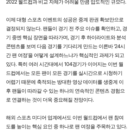
2022 월드컵과 비교 자체가 어려울 만큼 압도적인 규모다.
이제 대형 스포츠 이벤트의 성공은 중계 판권 확보만으로
결정되지 않는다. 팬들이 경기 전 주요 이슈를 확인하고, 경
기 중엔 핵심 장면을 따라가며, 경기 후 하이라이트와 분석
콘텐츠를 보며 다음 경기를 기다리게 만드는 이른바 ‘24시
간 팬 여정’을 어떻게 설계하느냐가 핵심적인 과제가 되고
있다. 특히 여러 시간대에서 104경기가 이어지는 이번 월
드컵에서는 모든 팬이 모든 경기를 실시간으로 시청하기
어렵기 때문에 축적되는 방대한 영상 데이터를 생중계 이
후 팬들이 따라갈 수 있는 하나의 연속적인 콘텐츠 경험으
로 연결하는 것이 더욱 중요해질 전망이다.
해외 스포츠 미디어 업계에서도 이번 월드컵에서 팬 참여
도를 높이는 핵심 요인 중 하나로 팬 여정을 주목하고 있다.