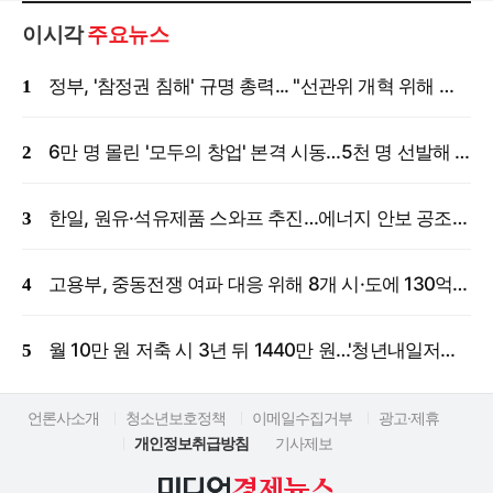
이시각
주요뉴스
정부, '참정권 침해' 규명 총력... "선관위 개혁 위해 국정조사 등 모든 조치"
6만 명 몰린 '모두의 창업' 본격 시동…5천 명 선발해 밀착 지원
한일, 원유·석유제품 스와프 추진…에너지 안보 공조 강화
고용부, 중동전쟁 여파 대응 위해 8개 시·도에 130억 원 긴급 투입
월 10만 원 저축 시 3년 뒤 1440만 원…'청년내일저축계좌' 신규 모집
언론사소개
청소년보호정책
이메일수집거부
광고·제휴
개인정보취급방침
기사제보