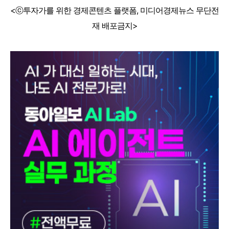
<ⓒ투자가를 위한 경제콘텐츠 플랫폼, 미디어경제뉴스 무단전
재 배포금지>