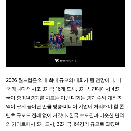
2026 월드컵은 역대 최대 규모의 대회가 될 전망이다. 미
국·캐나다·멕시코 3개국 16개 도시, 3개 시간대에서 48개
국이 총 104경기를 치르는 이번 대회는 경기 수와 개최 지
역이 크게 늘어난 만큼 방송·미디어 기업이 처리해야 할 콘
텐츠 규모도 전례 없이 커졌다. 한국 수도권과 비슷한 면적
의 카타르에서 5개 도시, 32개국, 64경기 규모로 열렸던