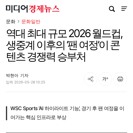
검색창 열기
사이트
문화
문화일반
역대 최대 규모 2026 월드컵,
생중계 이후의 ‘팬 여정’이 콘
텐츠 경쟁력 승부처
박현아
기자
공유
인쇄
글자크기
입력
2026-05-28 10:25
WSC Sports ‘AI 하이라이트 기능’, 경기 후 팬 여정을 이
어가는 핵심 인프라로 부상