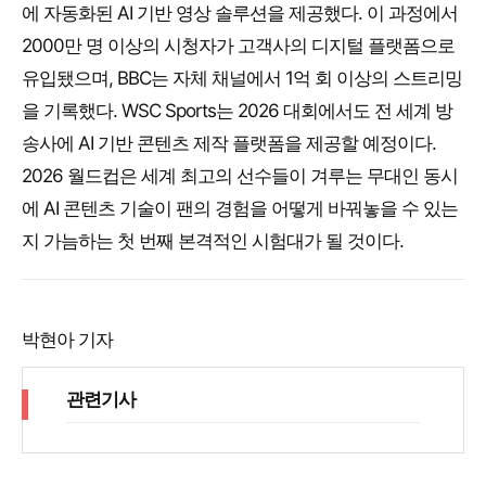
에 자동화된 AI 기반 영상 솔루션을 제공했다. 이 과정에서
2000만 명 이상의 시청자가 고객사의 디지털 플랫폼으로
유입됐으며, BBC는 자체 채널에서 1억 회 이상의 스트리밍
을 기록했다. WSC Sports는 2026 대회에서도 전 세계 방
송사에 AI 기반 콘텐츠 제작 플랫폼을 제공할 예정이다.
2026 월드컵은 세계 최고의 선수들이 겨루는 무대인 동시
에 AI 콘텐츠 기술이 팬의 경험을 어떻게 바꿔놓을 수 있는
지 가늠하는 첫 번째 본격적인 시험대가 될 것이다.
박현아 기자
관련기사