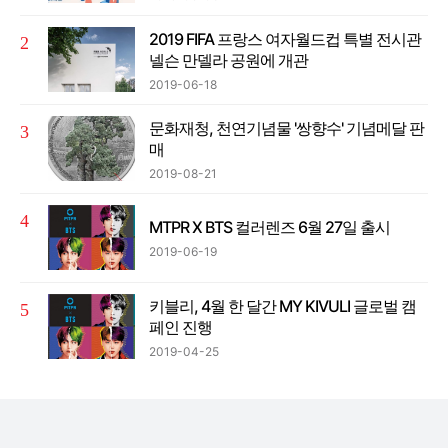
2019 FIFA 프랑스 여자월드컵 특별 전시관
넬슨 만델라 공원에 개관
2019-06-18
문화재청, 천연기념물 '쌍향수' 기념메달 판
매
2019-08-21
MTPR X BTS 컬러렌즈 6월 27일 출시
2019-06-19
키블리, 4월 한 달간 MY KIVULI 글로벌 캠
페인 진행
2019-04-25