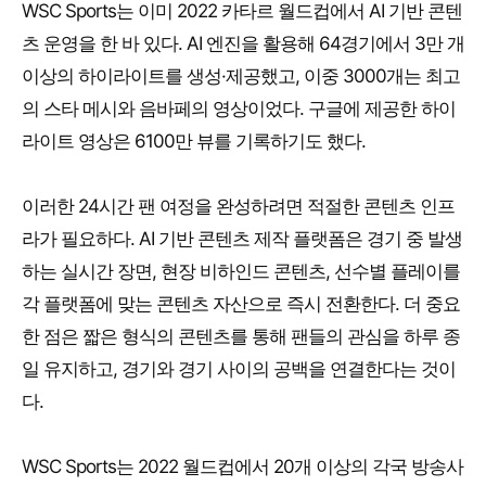
WSC Sports는 이미 2022 카타르 월드컵에서 AI 기반 콘텐
츠 운영을 한 바 있다. AI 엔진을 활용해 64경기에서 3만 개
이상의 하이라이트를 생성·제공했고, 이중 3000개는 최고
의 스타 메시와 음바페의 영상이었다. 구글에 제공한 하이
라이트 영상은 6100만 뷰를 기록하기도 했다.
이러한 24시간 팬 여정을 완성하려면 적절한 콘텐츠 인프
라가 필요하다. AI 기반 콘텐츠 제작 플랫폼은 경기 중 발생
하는 실시간 장면, 현장 비하인드 콘텐츠, 선수별 플레이를
각 플랫폼에 맞는 콘텐츠 자산으로 즉시 전환한다. 더 중요
한 점은 짧은 형식의 콘텐츠를 통해 팬들의 관심을 하루 종
일 유지하고, 경기와 경기 사이의 공백을 연결한다는 것이
다.
WSC Sports는 2022 월드컵에서 20개 이상의 각국 방송사