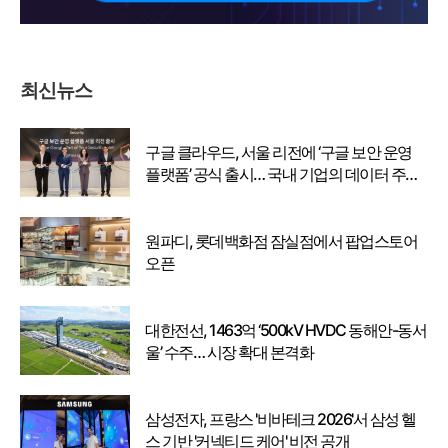
최신뉴스
구글 클라우드, 서울 리전에 ‘구글 보안 운영
플랫폼’ 공식 출시… 국내 기업의 데이터 주권
강화
원파디, 롯데백화점 잠실점에서 팝업스토어
오픈
대한전선, 1463억 ‘500kV HVDC 동해안-동서
울’ 수주… 시장 확대 본격화
삼성전자, 프랑스 '비바테크 2026'서 삼성 헬
스 기반 '커넥티드 케어' 비전 공개