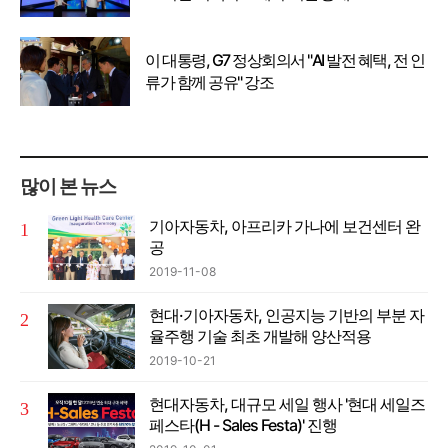
이 대통령, G7 정상회의서 "AI 발전 혜택, 전 인
류가 함께 공유" 강조
많이 본 뉴스
기아자동차, 아프리카 가나에 보건센터 완
공
2019-11-08
현대·기아자동차, 인공지능 기반의 부분 자
율주행 기술 최초 개발해 양산적용
2019-10-21
현대자동차, 대규모 세일 행사 '현대 세일즈
페스타(H - Sales Festa)' 진행