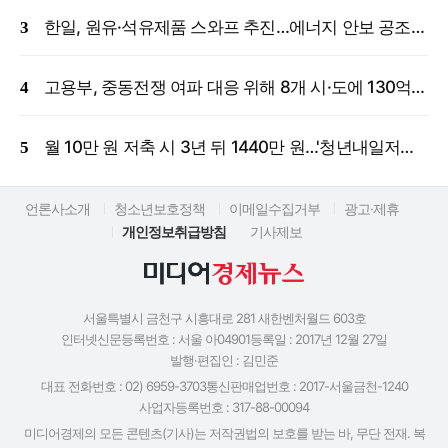
한일, 원유·석유제품 스와프 추진…에너지 안보 공조 강화
고용부, 중동전쟁 여파 대응 위해 8개 시·도에 130억 원 긴급 투입
월 10만 원 저축 시 3년 뒤 1440만 원…'청년내일저축계좌' 신규 모집
언론사소개
청소년보호정책
이메일수집거부
광고·제휴
개인정보취급방침
기사제보
서울특별시 금천구 시흥대로 281 새한벤처월드 603호
인터넷신문등록번호 : 서울 아04901
등록일 : 2017년 12월 27일
발행·편집인 : 김민준
대표 전화번호 : 02) 6959-3703
통신판매업번호 : 2017-서울금천-1240
사업자등록번호 : 317-88-00094
미디어경제의 모든 콘텐츠(기사)는 저작권법의 보호를 받는 바, 무단 전재. 복