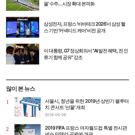
울’ 수주… 시장 확대 본격화
삼성전자, 프랑스 '비바테크 2026'서 삼성 헬
스 기반 '커넥티드 케어' 비전 공개
이 대통령, G7 정상회의서 "AI 발전 혜택, 전 인
류가 함께 공유" 강조
많이 본 뉴스
서울시, 청년을 위한 2019년 상반기 블루터
치 콘서트 ‘선물’ 개최
2019-05-06
2019 FIFA 프랑스 여자월드컵 특별 전시관
넬슨 만델라 공원에 개관