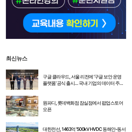
최신뉴스
구글 클라우드, 서울 리전에 ‘구글 보안 운영
플랫폼’ 공식 출시… 국내 기업의 데이터 주권
강화
원파디, 롯데백화점 잠실점에서 팝업스토어
오픈
대한전선, 1463억 ‘500kV HVDC 동해안-동서