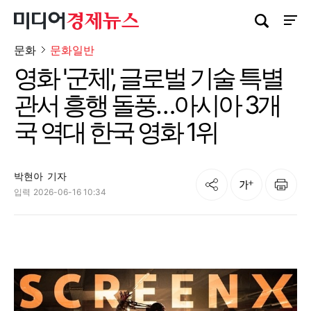
검색창 열기
사이트
문화
문화일반
영화 '군체', 글로벌 기술 특별
관서 흥행 돌풍…아시아 3개
국 역대 한국 영화 1위
박현아
기자
공유
인쇄
글자크기
입력
2026-06-16 10:34