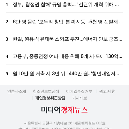
정부, '참정권 침해' 규명 총력... "선관위 개혁 위해 국정조사 등 모든 조치"
6만 명 몰린 '모두의 창업' 본격 시동…5천 명 선발해 밀착 지원
한일, 원유·석유제품 스와프 추진…에너지 안보 공조 강화
고용부, 중동전쟁 여파 대응 위해 8개 시·도에 130억 원 긴급 투입
월 10만 원 저축 시 3년 뒤 1440만 원…'청년내일저축계좌' 신규 모집
언론사소개
청소년보호정책
이메일수집거부
광고·제휴
개인정보취급방침
기사제보
서울특별시 금천구 시흥대로 281 새한벤처월드 603호
인터넷신문등록번호 : 서울 아04901
등록일 : 2017년 12월 27일