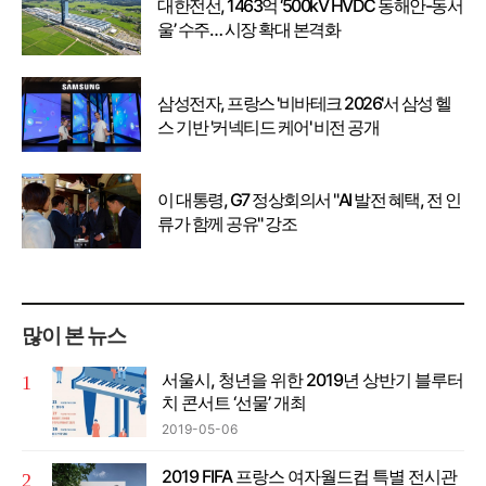
대한전선, 1463억 ‘500kV HVDC 동해안-동서
울’ 수주… 시장 확대 본격화
삼성전자, 프랑스 '비바테크 2026'서 삼성 헬
스 기반 '커넥티드 케어' 비전 공개
이 대통령, G7 정상회의서 "AI 발전 혜택, 전 인
류가 함께 공유" 강조
많이 본 뉴스
서울시, 청년을 위한 2019년 상반기 블루터
치 콘서트 ‘선물’ 개최
2019-05-06
2019 FIFA 프랑스 여자월드컵 특별 전시관