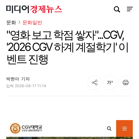
검색창 열기
사이트
문화
문화일반
"영화 보고 학점 쌓자"...CGV,
'2026 CGV 하계 계절학기' 이
벤트 진행
박현아
기자
공유
인쇄
글자크기
입력
2026-06-17 11:14