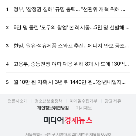
정부, '참정권 침해' 규명 총력... "선관위 개혁 위해 국정조사 등 모든 조치"
6만 명 몰린 '모두의 창업' 본격 시동…5천 명 선발해 밀착 지원
한일, 원유·석유제품 스와프 추진…에너지 안보 공조 강화
고용부, 중동전쟁 여파 대응 위해 8개 시·도에 130억 원 긴급 투입
월 10만 원 저축 시 3년 뒤 1440만 원…'청년내일저축계좌' 신규 모집
언론사소개
청소년보호정책
이메일수집거부
광고·제휴
개인정보취급방침
기사제보
서울특별시 금천구 시흥대로 281 새한벤처월드 603호