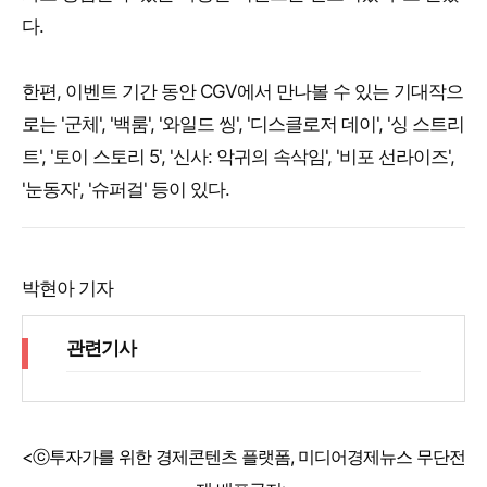
다.
한편, 이벤트 기간 동안 CGV에서 만나볼 수 있는 기대작으
로는 '군체', '백룸', '와일드 씽', '디스클로저 데이', '싱 스트리
트', '토이 스토리 5', '신사: 악귀의 속삭임', '비포 선라이즈',
'눈동자', '슈퍼걸' 등이 있다.
박현아 기자
관련기사
<ⓒ투자가를 위한 경제콘텐츠 플랫폼, 미디어경제뉴스 무단전