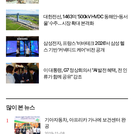
대한전선, 1463억 ‘500kV HVDC 동해안-동서
울’ 수주… 시장 확대 본격화
삼성전자, 프랑스 '비바테크 2026'서 삼성 헬
스 기반 '커넥티드 케어' 비전 공개
이 대통령, G7 정상회의서 "AI 발전 혜택, 전 인
류가 함께 공유" 강조
많이 본 뉴스
기아자동차, 아프리카 가나에 보건센터 완
공
2019-11-08