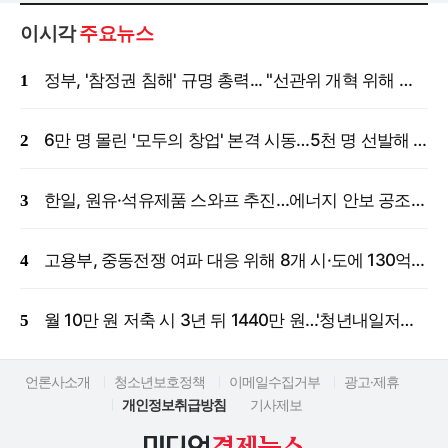
이시각
주요뉴스
정부, '참정권 침해' 규명 총력... "선관위 개혁 위해 국정조사 등 모든 조치"
6만 명 몰린 '모두의 창업' 본격 시동…5천 명 선발해 밀착 지원
한일, 원유·석유제품 스와프 추진…에너지 안보 공조 강화
고용부, 중동전쟁 여파 대응 위해 8개 시·도에 130억 원 긴급 투입
월 10만 원 저축 시 3년 뒤 1440만 원…'청년내일저축계좌' 신규 모집
언론사소개
청소년보호정책
이메일수집거부
광고·제휴
개인정보취급방침
기사제보