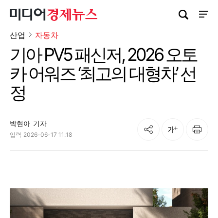
검색창 열기
사이트
산업
자동차
기아 PV5 패신저, 2026 오토
카 어워즈 ‘최고의 대형차’ 선
정
박현아
기자
공유
인쇄
글자크기
입력
2026-06-17 11:18