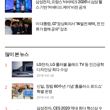
삼성전자, 프랑스 '비바테크 2026'서 삼성 헬
스 기반 '커넥티드 케어' 비전 공개
이 대통령, G7 정상회의서 "AI 발전 혜택, 전 인
류가 함께 공유" 강조
많이 본 뉴스
LG전자, LG 롤러블 올레드 TV 등 인간공학
디자인상 최다 수상
2019-04-26
신일, 창립 60주년 기념 ‘홈플러스 로드쇼’
특별 운영
2019-04-26
삼성전자, CES 2020 역대 최다 혁신상 수