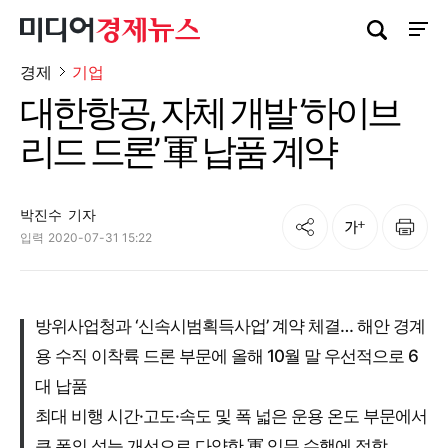
검색창 열기
사이트
경제
기업
대한항공, 자체 개발 ’하이브
리드 드론’ 軍 납품 계약
박진수
기자
공유
인쇄
글자크기
입력
2020-07-31 15:22
방위사업청과 ‘신속시범획득사업’ 계약 체결… 해안 경계
용 수직 이착륙 드론 부문에 올해 10월 말 우선적으로 6
대 납품
최대 비행 시간·고도·속도 및 폭 넓은 운용 온도 부문에서
큰 폭의 성능 개선으로 다양한 軍 임무 수행에 적합