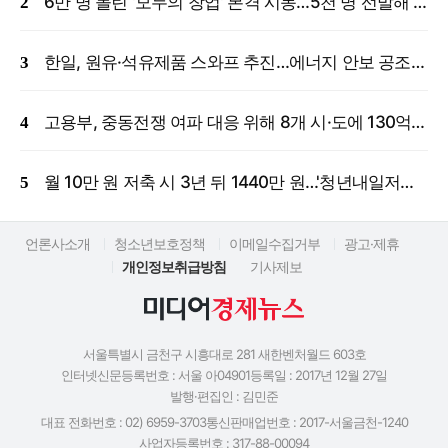
6만 명 몰린 '모두의 창업' 본격 시동…5천 명 선발해 밀착 지원
한일, 원유·석유제품 스와프 추진…에너지 안보 공조 강화
고용부, 중동전쟁 여파 대응 위해 8개 시·도에 130억 원 긴급 투입
월 10만 원 저축 시 3년 뒤 1440만 원…'청년내일저축계좌' 신규 모집
언론사소개
청소년보호정책
이메일수집거부
광고·제휴
개인정보취급방침
기사제보
서울특별시 금천구 시흥대로 281 새한벤처월드 603호
인터넷신문등록번호 : 서울 아04901
등록일 : 2017년 12월 27일
발행·편집인 : 김민준
대표 전화번호 : 02) 6959-3703
통신판매업번호 : 2017-서울금천-1240
사업자등록번호 : 317-88-00094