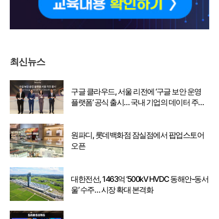
최신뉴스
구글 클라우드, 서울 리전에 ‘구글 보안 운영
플랫폼’ 공식 출시… 국내 기업의 데이터 주권
강화
원파디, 롯데백화점 잠실점에서 팝업스토어
오픈
대한전선, 1463억 ‘500kV HVDC 동해안-동서
울’ 수주… 시장 확대 본격화