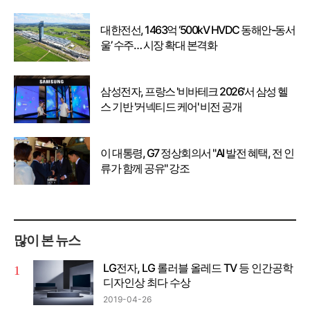
대한전선, 1463억 ‘500kV HVDC 동해안-동서
울’ 수주… 시장 확대 본격화
삼성전자, 프랑스 '비바테크 2026'서 삼성 헬
스 기반 '커넥티드 케어' 비전 공개
이 대통령, G7 정상회의서 "AI 발전 혜택, 전 인
류가 함께 공유" 강조
많이 본 뉴스
LG전자, LG 롤러블 올레드 TV 등 인간공학
디자인상 최다 수상
2019-04-26