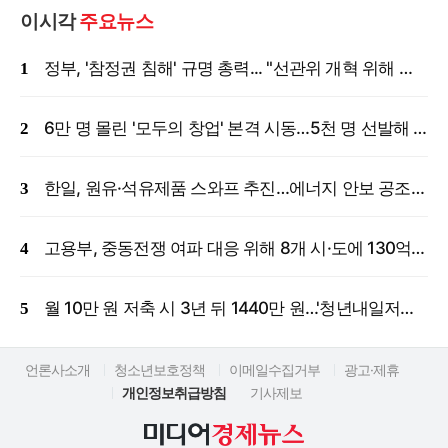
이시각
주요뉴스
정부, '참정권 침해' 규명 총력... "선관위 개혁 위해 국정조사 등 모든 조치"
6만 명 몰린 '모두의 창업' 본격 시동…5천 명 선발해 밀착 지원
한일, 원유·석유제품 스와프 추진…에너지 안보 공조 강화
고용부, 중동전쟁 여파 대응 위해 8개 시·도에 130억 원 긴급 투입
월 10만 원 저축 시 3년 뒤 1440만 원…'청년내일저축계좌' 신규 모집
언론사소개
청소년보호정책
이메일수집거부
광고·제휴
개인정보취급방침
기사제보