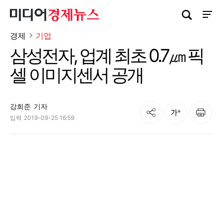
검색창 열기
사이트
경제
기업
삼성전자, 업계 최초 0.7㎛ 픽
셀 이미지센서 공개
강희준
기자
공유
인쇄
글자크기
입력
2019-09-25 16:59