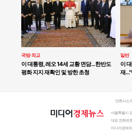
국방·외교
일반
이 대통령, 레오 14세 교황 면담…한반도
이 대
평화 지지 재확인 및 방한 초청
재…"
언론사소
서울특별시 금
대표 전화번호 : 
미디어경제의 