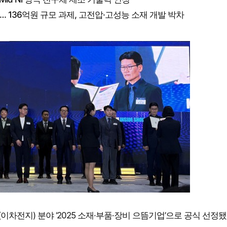
 136억원 규모 과제, 고전압·고성능 소재 개발 박차
전지) 분야 ‘2025 소재·부품·장비 으뜸기업’으로 공식 선정됐