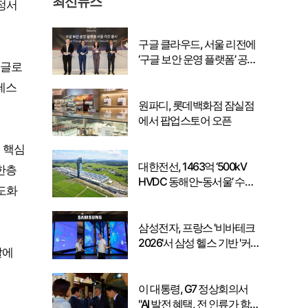
최신뉴스
지정서
구글 클라우드, 서울 리전에
‘구글 보안 운영 플랫폼’ 공식
 글로
출시… 국내 기업의 데이터
테스
주권 강화
원파디, 롯데백화점 잠실점
에서 팝업스토어 오픈
의 핵심
대한전선, 1463억 ‘500kV
한층
HVDC 동해안-동서울’ 수
도화
주… 시장 확대 본격화
삼성전자, 프랑스 '비바테크
2026'서 삼성 헬스 기반 '커
발에
넥티드 케어' 비전 공개
이 대통령, G7 정상회의서
"AI 발전 혜택, 전 인류가 함