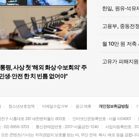
한일, 원유·석유
고용부, 중동전쟁 
월 10만 원 저축
고유가 피해지원금
통령, 사상 첫 '해외 화상 수보회의' 주
민생·안전 한 치 빈틈 없어야"
개
청소년보호정책
이메일수집거부
광고·제휴
개인정보취급방침
천구 시흥대로 281 새한벤처월드 603호
인터넷신문등록번호 : 서울 아04901
02) 6959-3703
통신판매업번호 : 2017-서울금천-1240
사업자등록번호 : 317-
모든 콘텐츠(기사)는 저작권법의 보호를 받는 바, 무단 전재. 복사. 배포 등을 금합니다