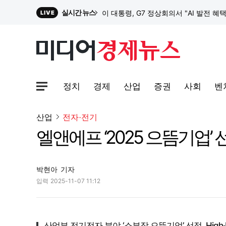
실시간 뉴스
이 대통령, G7 정상회의서 "AI 발전 혜
LIVE
원파디, 롯데백화점 잠실점에서 팝업스
정치
경제
산업
증권
사회
벤
대한전선, 1463억 ‘500kV HVDC 
사이트맵메뉴 열기
산업
전자·전기
엘앤에프 ‘2025 으뜸기업’
이 대통령, G7 정상회의서 "AI 발전 혜
박현아
기자
입력
2025-11-07 11:12
산업부 전기전자 분야 ‘소부장 으뜸기업’ 선정, High·