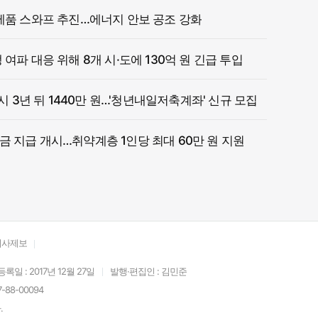
제품 스와프 추진…에너지 안보 공조 강화
여파 대응 위해 8개 시·도에 130억 원 긴급 투입
 시 3년 뒤 1440만 원…'청년내일저축계좌' 신규 모집
 지급 개시…취약계층 1인당 최대 60만 원 지원
기사제보
등록일 : 2017년 12월 27일
발행·편집인 : 김민준
88-00094
.