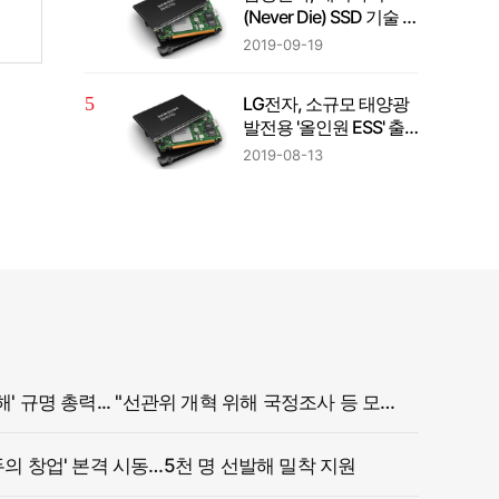
(Never Die) SSD 기술 등
3大 혁신 SW 기술 첫 적
2019-09-19
용
LG전자, 소규모 태양광
발전용 '올인원 ESS' 출
시
2019-08-13
정부, '참정권 침해' 규명 총력... "선관위 개혁 위해 국정조사 등 모든 조치"
두의 창업' 본격 시동…5천 명 선발해 밀착 지원