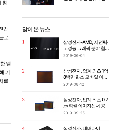
 참
께 공유" 강조
고전압
많이 본 뉴스
 글로
삼성전자-AMD, 저전력·
고성능 그래픽 분야 협
력
2019-06-04
한 엘
삼성전자, 업계 최초 1억
해 기
8백만 화소 모바일 이미
격차를
지센서 공개
2019-08-12
삼성전자, 업계 최초 0.7
㎛ 픽셀 이미지센서 공
개
2019-09-25
삼성전자, 네버다이