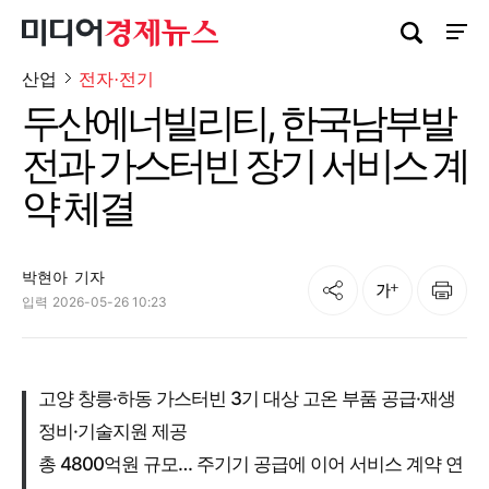
검색창 열기
사이트
산업
전자·전기
두산에너빌리티, 한국남부발
전과 가스터빈 장기 서비스 계
약 체결
박현아
기자
공유
인쇄
글자크기
입력
2026-05-26 10:23
고양 창릉·하동 가스터빈 3기 대상 고온 부품 공급·재생
정비·기술지원 제공
총 4800억원 규모… 주기기 공급에 이어 서비스 계약 연