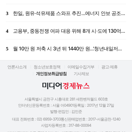
한일, 원유·석유제품 스와프 추진…에너지 안보 공조 강화
고용부, 중동전쟁 여파 대응 위해 8개 시·도에 130억 원 긴급 투입
월 10만 원 저축 시 3년 뒤 1440만 원…'청년내일저축계좌' 신규 모집
언론사소개
청소년보호정책
이메일수집거부
광고·제휴
개인정보취급방침
기사제보
서울특별시 금천구 시흥대로 281 새한벤처월드 603호
인터넷신문등록번호 : 서울 아04901
등록일 : 2017년 12월 27일
발행·편집인 : 김민준
대표 전화번호 : 02) 6959-3703
통신판매업번호 : 2017-서울금천-1240
사업자등록번호 : 317-88-00094