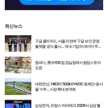
최신뉴스
구글 클라우드, 서울 리전에 ‘구글 보안 운영
플랫폼’ 공식 출시… 국내 기업의 데이터 주권
강화
원파디, 롯데백화점 잠실점에서 팝업스토어
오픈
대한전선, 1463억 ‘500kV HVDC 동해안-동서
울’ 수주… 시장 확대 본격화
삼성전자, 프랑스 '비바테크 2026'서 삼성 헬